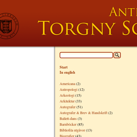
Start
In english
Americana
(2)
Antropologi
(12)
Arkeologi
(15)
Arkitektur
(33)
Autografer
(51)
Autografer & Brev & Handskrift
(2)
Ballett-dans
(3)
Barnböcker
(85)
Bibliofila utgåvor
(13)
Biografier
(43)