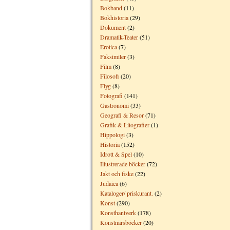
Bokband
(11)
Bokhistoria
(29)
Dokument
(2)
Dramatik-Teater
(51)
Erotica
(7)
Faksimiler
(3)
Film
(8)
Filosofi
(20)
Flyg
(8)
Fotografi
(141)
Gastronomi
(33)
Geografi & Resor
(71)
Grafik & Litografier
(1)
Hippologi
(3)
Historia
(152)
Idrott & Spel
(10)
Illustrerade böcker
(72)
Jakt och fiske
(22)
Judaica
(6)
Kataloger/ priskurant.
(2)
Konst
(290)
Konsthantverk
(178)
Konstnärsböcker
(20)