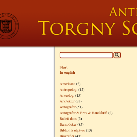
Start
In english
Americana
(2)
Antropologi
(12)
Arkeologi
(15)
Arkitektur
(33)
Autografer
(51)
Autografer & Brev & Handskrift
(2)
Ballett-dans
(3)
Barnböcker
(85)
Bibliofila utgåvor
(13)
Biografier
(43)