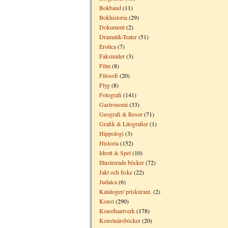
Bokband
(11)
Bokhistoria
(29)
Dokument
(2)
Dramatik-Teater
(51)
Erotica
(7)
Faksimiler
(3)
Film
(8)
Filosofi
(20)
Flyg
(8)
Fotografi
(141)
Gastronomi
(33)
Geografi & Resor
(71)
Grafik & Litografier
(1)
Hippologi
(3)
Historia
(152)
Idrott & Spel
(10)
Illustrerade böcker
(72)
Jakt och fiske
(22)
Judaica
(6)
Kataloger/ priskurant.
(2)
Konst
(290)
Konsthantverk
(178)
Konstnärsböcker
(20)