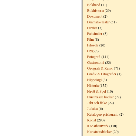
Bokband
(11)
Bokhistoria
(29)
Dokument
(2)
Dramatik-Teater
(51)
Erotica
(7)
Faksimiler
(3)
Film
(8)
Filosofi
(20)
Flyg
(8)
Fotografi
(141)
Gastronomi
(33)
Geografi & Resor
(71)
Grafik & Litografier
(1)
Hippologi
(3)
Historia
(152)
Idrott & Spel
(10)
Illustrerade böcker
(72)
Jakt och fiske
(22)
Judaica
(6)
Kataloger/ priskurant.
(2)
Konst
(290)
Konsthantverk
(178)
Konstnärsböcker
(20)