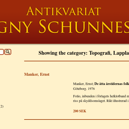
Showing the category:
Topografi
,
Lappla
Manker, Ernst
Manker, Ernst;
De åtta årstidernas folk
Göteborg. 1976
Folio, inbunden i förlagets helklotband 
riss på skyddsomslaget. Rikt illustrerad i
(2)
200
SEK