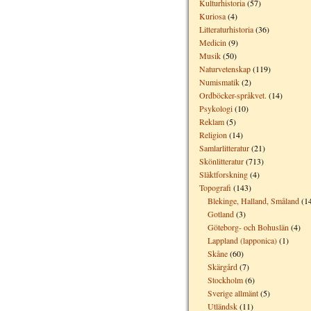
Kulturhistoria
(57)
Kuriosa
(4)
Litteraturhistoria
(36)
Medicin
(9)
Musik
(50)
Naturvetenskap
(119)
Numismatik
(2)
Ordböcker-språkvet.
(14)
Psykologi
(10)
Reklam
(5)
Religion
(14)
Samlarlitteratur
(21)
Skönlitteratur
(713)
Släktforskning
(4)
Topografi
(143)
Blekinge, Halland, Småland
(1
Gotland
(3)
Göteborg- och Bohuslän
(4)
Lappland (lapponica)
(1)
Skåne
(60)
Skärgård
(7)
Stockholm
(6)
Sverige allmänt
(5)
Utländsk
(11)