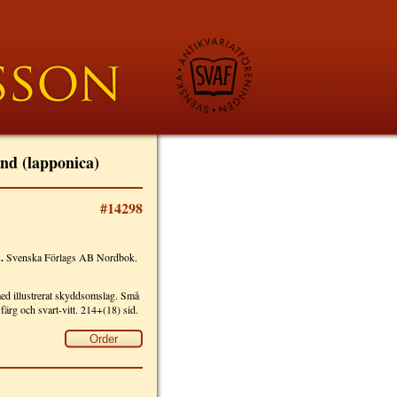
nd (lapponica)
#14298
.
Svenska Förlags AB Nordbok.
med illustrerat skyddsomslag. Små
 färg och svart-vitt. 214+(18) sid.
Order