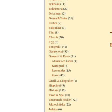
Bokband
(11)
Bokhistoria
(29)
Dokument
(2)
Dramatik-Teater
(51)
Erotica
(7)
Faksimiler
(3)
Film
(8)
Filosofi
(20)
Flyg
(8)
Fotografi
(141)
Gastronomi
(33)
Geografi & Resor
(71)
Atlaser och kartor
(4)
Kartografi
(4)
Reseguider
(15)
Resor
(45)
Grafik & Litografier
(1)
Hippologi
(3)
Historia
(152)
Idrott & Spel
(10)
Illustrerade böcker
(72)
Jakt och fiske
(22)
Judaica
(6)