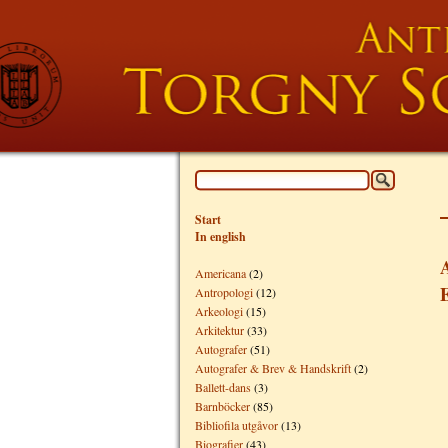
Start
In english
A
Americana
(2)
Antropologi
(12)
Arkeologi
(15)
Arkitektur
(33)
Autografer
(51)
Autografer & Brev & Handskrift
(2)
Ballett-dans
(3)
Barnböcker
(85)
Bibliofila utgåvor
(13)
Biografier
(43)