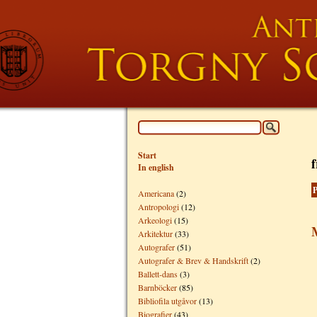
Start
f
In english
P
Americana
(2)
Antropologi
(12)
Arkeologi
(15)
M
Arkitektur
(33)
Autografer
(51)
Autografer & Brev & Handskrift
(2)
Ballett-dans
(3)
Barnböcker
(85)
Bibliofila utgåvor
(13)
Biografier
(43)