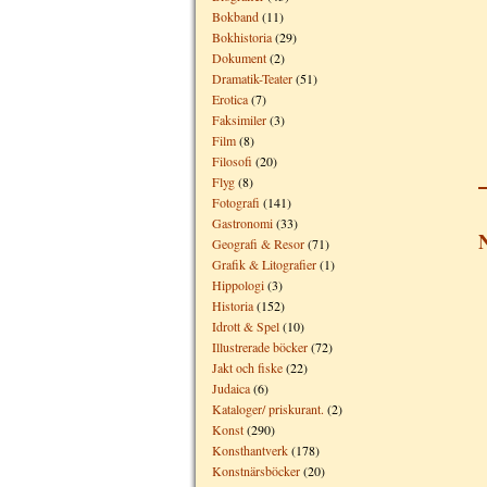
Bokband
(11)
Bokhistoria
(29)
Dokument
(2)
Dramatik-Teater
(51)
Erotica
(7)
Faksimiler
(3)
Film
(8)
Filosofi
(20)
Flyg
(8)
Fotografi
(141)
Gastronomi
(33)
Geografi & Resor
(71)
Grafik & Litografier
(1)
Hippologi
(3)
Historia
(152)
Idrott & Spel
(10)
Illustrerade böcker
(72)
Jakt och fiske
(22)
Judaica
(6)
Kataloger/ priskurant.
(2)
Konst
(290)
Konsthantverk
(178)
Konstnärsböcker
(20)