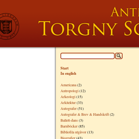
Start
In english
Americana
(2)
Antropologi
(12)
Arkeologi
(15)
Arkitektur
(33)
Autografer
(51)
Autografer & Brev & Handskrift
(2)
Ballett-dans
(3)
Barnböcker
(85)
Bibliofila utgåvor
(13)
Biografier
(43)