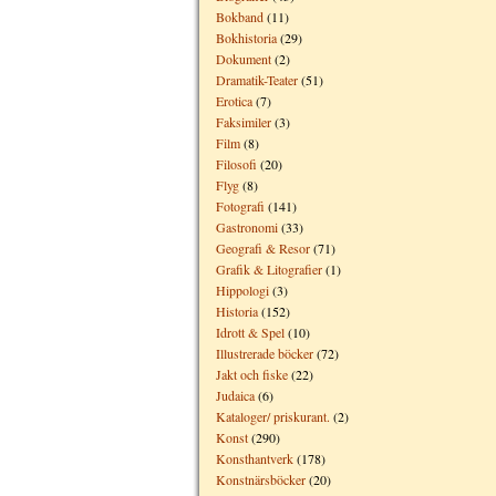
Bokband
(11)
Bokhistoria
(29)
Dokument
(2)
Dramatik-Teater
(51)
Erotica
(7)
Faksimiler
(3)
Film
(8)
Filosofi
(20)
Flyg
(8)
Fotografi
(141)
Gastronomi
(33)
Geografi & Resor
(71)
Grafik & Litografier
(1)
Hippologi
(3)
Historia
(152)
Idrott & Spel
(10)
Illustrerade böcker
(72)
Jakt och fiske
(22)
Judaica
(6)
Kataloger/ priskurant.
(2)
Konst
(290)
Konsthantverk
(178)
Konstnärsböcker
(20)