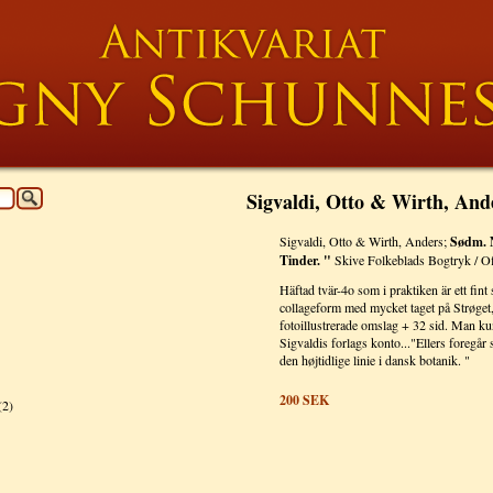
Sigvaldi, Otto & Wirth, And
Sigvaldi, Otto & Wirth, Anders;
Sødm. N
Tinder. "
Skive Folkeblads Bogtryk / Of
Häftad tvär-4o som i praktiken är ett fint 
collageform med mycket taget på Strøget, 
fotoillustrerade omslag + 32 sid. Man kun
Sigvaldis forlags konto..."Ellers foregår
den højtidlige linie i dansk botanik. "
200
SEK
(2)