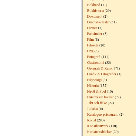
Bokband
(11)
Bokhistoria
(29)
Dokument
(2)
Dramatik-Teater
(51)
Erotica
(7)
Faksimiler
(3)
Film
(8)
Filosofi
(20)
Flyg
(8)
Fotografi
(141)
Gastronomi
(33)
Geografi & Resor
(71)
Grafik & Litografier
(1)
Hippologi
(3)
Historia
(152)
Idrott & Spel
(10)
Illustrerade böcker
(72)
Jakt och fiske
(22)
Judaica
(6)
Kataloger/ priskurant.
(2)
Konst
(290)
Konsthantverk
(178)
Konstnärsböcker
(20)