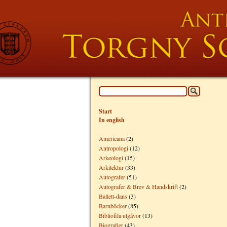
Start
In english
Americana
(2)
Antropologi
(12)
Arkeologi
(15)
Arkitektur
(33)
Autografer
(51)
Autografer & Brev & Handskrift
(2)
Ballett-dans
(3)
Barnböcker
(85)
Bibliofila utgåvor
(13)
Biografier
(43)