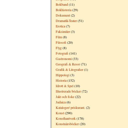
Bokband
(11)
Bokhistoria
(29)
Dokument
(2)
Dramatik-Teater
(51)
Erotica
(7)
Faksimiler
(3)
Film
(8)
Filosofi
(20)
Flyg
(8)
Fotografi
(141)
Gastronomi
(33)
Geografi & Resor
(71)
Grafik & Litografier
(1)
Hippologi
(3)
Historia
(152)
Idrott & Spel
(10)
Illustrerade böcker
(72)
Jakt och fiske
(22)
Judaica
(6)
Kataloger/ priskurant.
(2)
Konst
(290)
Konsthantverk
(178)
Konstnärsböcker
(20)