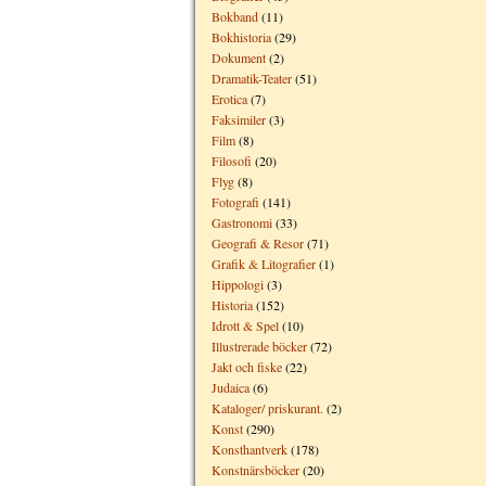
Bokband
(11)
Bokhistoria
(29)
Dokument
(2)
Dramatik-Teater
(51)
Erotica
(7)
Faksimiler
(3)
Film
(8)
Filosofi
(20)
Flyg
(8)
Fotografi
(141)
Gastronomi
(33)
Geografi & Resor
(71)
Grafik & Litografier
(1)
Hippologi
(3)
Historia
(152)
Idrott & Spel
(10)
Illustrerade böcker
(72)
Jakt och fiske
(22)
Judaica
(6)
Kataloger/ priskurant.
(2)
Konst
(290)
Konsthantverk
(178)
Konstnärsböcker
(20)