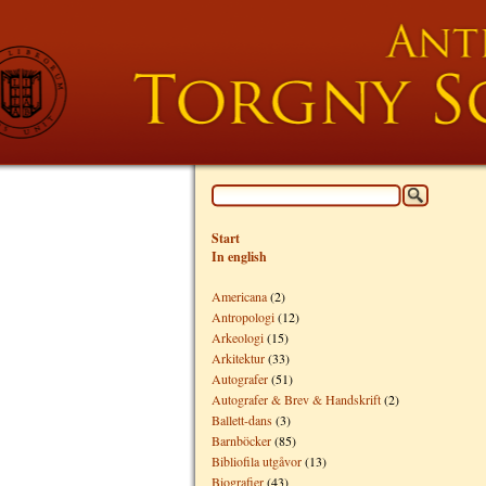
Start
In english
Americana
(2)
Antropologi
(12)
Arkeologi
(15)
Arkitektur
(33)
Autografer
(51)
Autografer & Brev & Handskrift
(2)
Ballett-dans
(3)
Barnböcker
(85)
Bibliofila utgåvor
(13)
Biografier
(43)