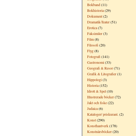
Bokband
(11)
Bokhistoria
(29)
Dokument
(2)
Dramatik-Teater
(51)
Erotica
(7)
Faksimiler
(3)
Film
(8)
Filosofi
(20)
Flyg
(8)
Fotografi
(141)
Gastronomi
(33)
Geografi & Resor
(71)
Grafik & Litografier
(1)
Hippologi
(3)
Historia
(152)
Idrott & Spel
(10)
Illustrerade böcker
(72)
Jakt och fiske
(22)
Judaica
(6)
Kataloger/ priskurant.
(2)
Konst
(290)
Konsthantverk
(178)
Konstnärsböcker
(20)