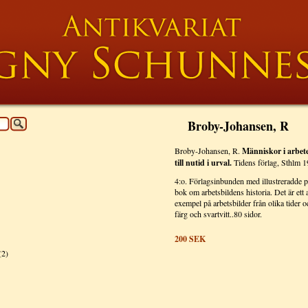
Broby-Johansen, R
Broby-Johansen, R.
Människor i arbete
till nutid i urval.
Tidens förlag, Sthlm 1
4:o. Förlagsinbunden med illustreradde pä
bok om arbetsbildens historia. Det är ett
exempel på arbetsbilder från olika tider oc
färg och svartvitt..80 sidor.
200
SEK
(2)