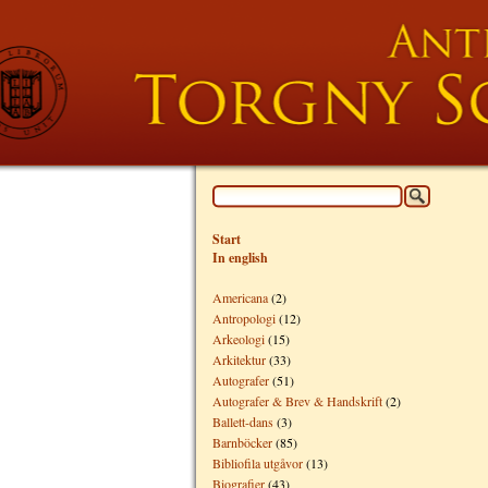
Start
In english
Americana
(2)
Antropologi
(12)
Arkeologi
(15)
Arkitektur
(33)
Autografer
(51)
Autografer & Brev & Handskrift
(2)
Ballett-dans
(3)
Barnböcker
(85)
Bibliofila utgåvor
(13)
Biografier
(43)