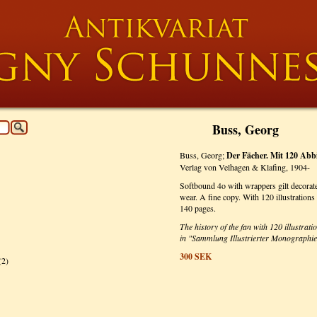
Buss, Georg
Buss, Georg;
Der Fächer. Mit 120 Abb
Verlag von Velhagen & Klafing, 1904-
Softbound 4o with wrappers gilt decorat
wear. A fine copy. With 120 illustrations
140 pages.
The history of the fan with 120 illustra
in "Sammlung Illustrierter Monographie
300
SEK
(2)