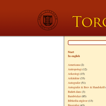
Start
In english
Americana
(2)
Antropologi
(12)
Arkeologi
(15)
Arkitektur
(33)
Autografer
(51)
Autografer & Brev & Handskrift
Ballett-dans
(3)
Barnböcker
(85)
Bibliofila utgåvor
(13)
Biografier
(43)