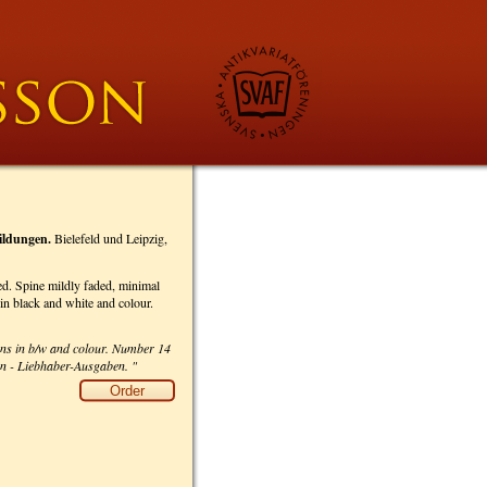
ildungen.
Bielefeld und Leipzig,
ed. Spine mildly faded, minimal
 in black and white and colour.
tions in b/w and colour. Number 14
n - Liebhaber-Ausgaben. "
Order