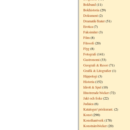
Bokband
(11)
Bokhistoria
(29)
Dokument
(2)
Dramatik-Teater
(51)
Erotica
(7)
Faksimiler
(3)
Film
(8)
Filosofi
(20)
Flyg
(8)
Fotografi
(141)
Gastronomi
(33)
Geografi & Resor
(71)
Grafik & Litografier
(1)
Hippologi
(3)
Historia
(152)
Idrott & Spel
(10)
Illustrerade böcker
(72)
Jakt och fiske
(22)
Judaica
(6)
Kataloger/ priskurant.
(2)
Konst
(290)
Konsthantverk
(178)
Konstnärsböcker
(20)