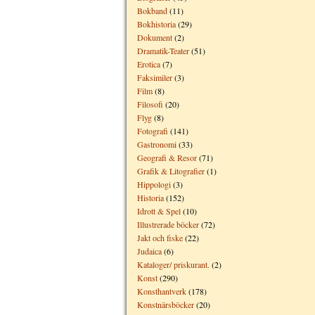
Bokband
(11)
Bokhistoria
(29)
Dokument
(2)
Dramatik-Teater
(51)
Erotica
(7)
Faksimiler
(3)
Film
(8)
Filosofi
(20)
Flyg
(8)
Fotografi
(141)
Gastronomi
(33)
Geografi & Resor
(71)
Grafik & Litografier
(1)
Hippologi
(3)
Historia
(152)
Idrott & Spel
(10)
Illustrerade böcker
(72)
Jakt och fiske
(22)
Judaica
(6)
Kataloger/ priskurant.
(2)
Konst
(290)
Konsthantverk
(178)
Konstnärsböcker
(20)