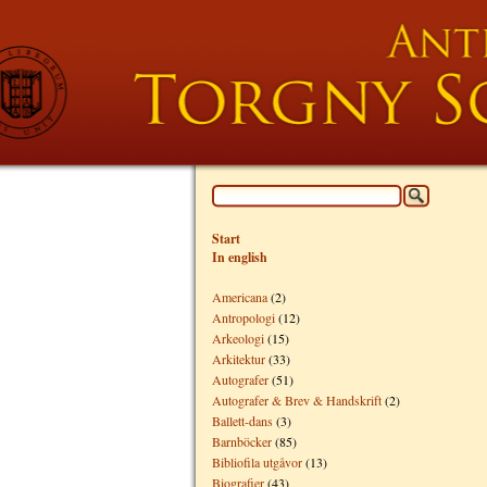
Start
In english
Americana
(2)
Antropologi
(12)
Arkeologi
(15)
Arkitektur
(33)
Autografer
(51)
Autografer & Brev & Handskrift
(2)
Ballett-dans
(3)
Barnböcker
(85)
Bibliofila utgåvor
(13)
Biografier
(43)