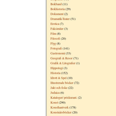
Bokband
(11)
Bokhistoria
(29)
Dokument
(2)
Dramatik-Teater
(51)
Erotica
(7)
Faksimiler
(3)
Film
(8)
Filosofi
(20)
Flyg
(8)
Fotografi
(141)
Gastronomi
(33)
Geografi & Resor
(71)
Grafik & Litografier
(1)
Hippologi
(3)
Historia
(152)
Idrott & Spel
(10)
Illustrerade böcker
(72)
Jakt och fiske
(22)
Judaica
(6)
Kataloger/ priskurant.
(2)
Konst
(290)
Konsthantverk
(178)
Konstnärsböcker
(20)