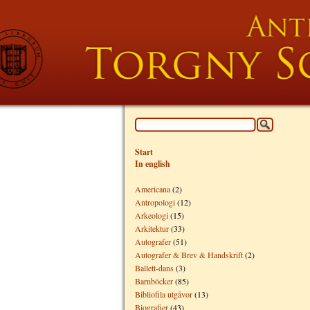
Start
In english
Americana
(2)
Antropologi
(12)
Arkeologi
(15)
Arkitektur
(33)
Autografer
(51)
Autografer & Brev & Handskrift
(2)
Ballett-dans
(3)
Barnböcker
(85)
Bibliofila utgåvor
(13)
Biografier
(43)